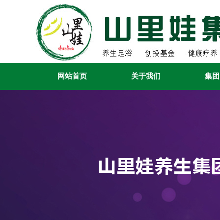
网站首页
关于我们
集团