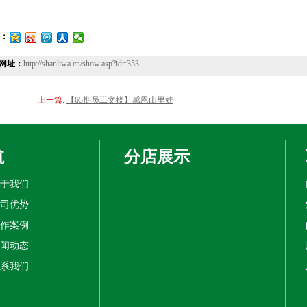
：
网址：
http://shanliwa.cn/show.asp?id=353
上一篇:
【65期员工文摘】感恩山里娃
航
分店展示
于我们
司优势
作案例
闻动态
系我们