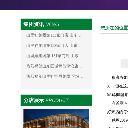
集团资讯
NEWS
您所在的位置
山里娃集团第133家门店 山东…
山里娃集团第132家门店 山东…
山里娃集团第 131家门店 山东…
热烈祝贺山东区域青岛李沧旗…
热烈祝贺山里娃控股集团 区域…
很高兴加入
方，但在这
家庭和睦团
分店展示
PRODUCT
有首歌叫《
好来店的每
感恩201