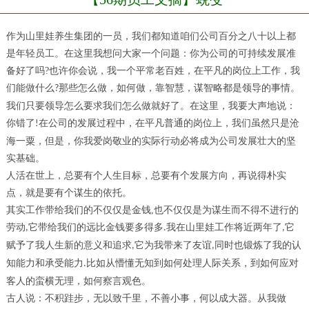
作为山里娃养生集团的一员，我们都知道咱们公司百分之八十以上都
是年轻员工。在这里我想问大家一个问题：你为公司的可持续发展准
备好了吗
?
也许你会说，我一个平常老百姓，在平凡的岗位上工作，我
们能做什么
那些怎么做，如何做，靠智慧，谋智略都是领导的事情。
?
我们只要领导怎么要求我们怎么做就好了。在这里，我要大声地说：
你错了
在公司的发展过程中，在平凡普通的岗位上，我们虽然只是沧
!
海一粟，但是，你我爱岗敬业的实际行动必将成为公司发展壮大的坚
实基础。
人活在世上，总要有个人生目标，总要有个发展方向，再说得朴实
点，就是要有个谋生的依托。
其实工作带给我们的不仅仅是金钱
,
也不仅仅是为谋生而不得不进行的
劳动
它带给我们的远比金钱要多得多
我在山里娃工作将近两年了
它
,
.
,
赋予了我人生新的意义和追求
它为我带来了友谊
同时也锻炼了我的认
,
,
知能力和承受能力
比如从懵懂无知到如何处理人际关系，到如何应对
.
客人的蛮横无理，如何察言观色。
古人说：不积跬步，无以致千里，不善小事，何以成大器。从我做